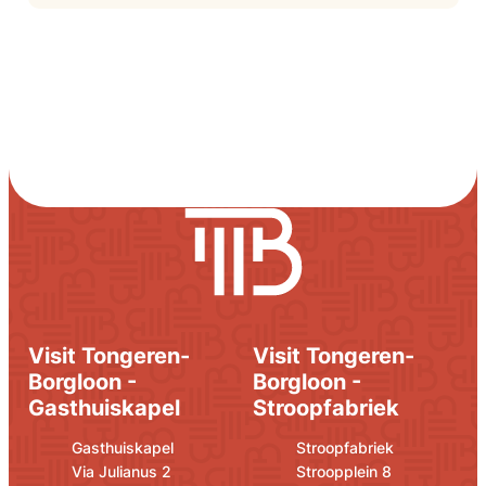
Visit Tongeren-
Visit Tongeren-
Borgloon -
Borgloon -
Gasthuiskapel
Stroopfabriek
Adres
E-mail
Adres
E-mail
Gasthuiskapel
Stroopfabriek
Via Julianus 2
Stroopplein 8