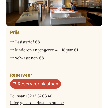
Prijs
Basistarief
€
8
kinderen en jongeren 4 – 18 jaar
€
1
volwassenen
€
8
Reserveer
Reserveer plaatsen
Bel naar
+32 12 67 03 40
info
@
galloromeinsmuseum.be