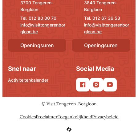
,
,
3700
Tongeren-
3840
Tongeren-
Borgloon
Borgloon
012 80 00 70
012 67 36 53
info
@
visittongerenbor
info
@
visittongerenbor
gloon.be
gloon.be
Openingsuren
Openingsuren
Snel naar
Social Media
Activiteitenkalender
Facebook
Instagram
YouTube
©
Visit Tongeren-Borgloon
Cookies
Proclaimer
Toegankelijkheid
Privacybeleid
LCP nv 2026 ©