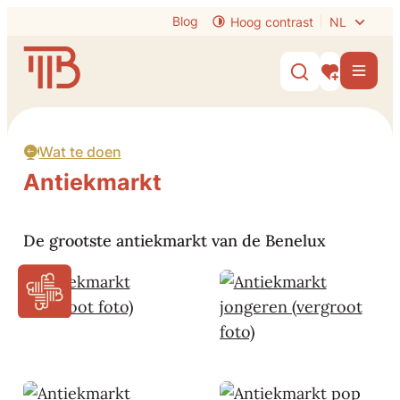
Naar inhoud
Blog
Hoog contrast
NL
Visit Tongeren-Borgloon
Men
Zoek tonen /
Mijn interes
Wat te doen
Antiekmarkt
De grootste antiekmarkt van de Benelux