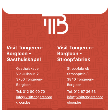
Visit Tongeren-
Visit Tongeren-
Borgloon -
Borgloon -
Gasthuiskapel
Stroopfabriek
Adres
E-mail
Adres
E-mail
Gasthuiskapel
Stroopfabriek
Via Julianus 2
Stroopplein 8
,
,
3700
Tongeren-
3840
Tongeren-
Borgloon
Borgloon
012 80 00 70
012 67 36 53
info
@
visittongerenbor
info
@
visittongerenbor
gloon.be
gloon.be