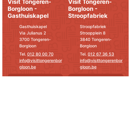
Visit Tongeren-
Visit Tongeren-
Borgloon -
Borgloon -
Gasthuiskapel
Stroopfabriek
Adres
E-mail
Adres
E-mail
Gasthuiskapel
Stroopfabriek
Via Julianus 2
Stroopplein 8
,
,
3700
Tongeren-
3840
Tongeren-
Borgloon
Borgloon
012 80 00 70
012 67 36 53
info
@
visittongerenbor
info
@
visittongerenbor
gloon.be
gloon.be
Openingsuren
Openingsuren
Snel naar
Social Media
Activiteitenkalender
Facebook
Instagram
YouTube