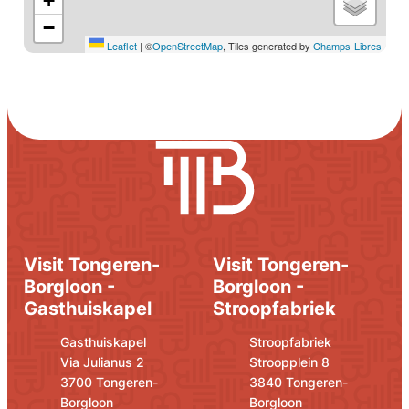
+
−
Leaflet
|
©
OpenStreetMap
, Tiles generated by
Champs-Libres
Visit Tongeren-
Visit Tongeren-
Borgloon -
Borgloon -
Gasthuiskapel
Stroopfabriek
Adres
E-mail
Adres
E-mail
Gasthuiskapel
Stroopfabriek
Via Julianus 2
Stroopplein 8
,
,
3700
Tongeren-
3840
Tongeren-
Borgloon
Borgloon