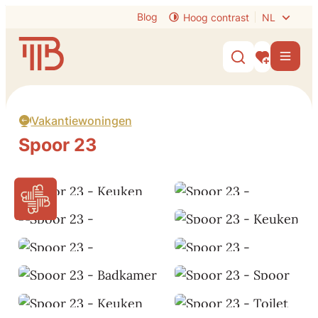
Naar inhoud
Blog
Hoog contrast
NL
Visit Tongeren-Borgloon
Men
Zoek tonen /
Mijn interes
Vakantiewoningen
Spoor 23