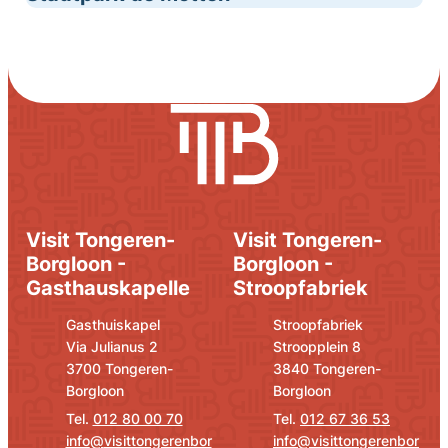
Visit Tongeren-
Visit Tongeren-
Borgloon -
Borgloon -
Gasthauskapelle
Stroopfabriek
Adresse
E-Mail
Adresse
E-Mail
Gasthuiskapel
Stroopfabriek
Via Julianus 2
Stroopplein 8
,
,
3700
Tongeren-
3840
Tongeren-
Borgloon
Borgloon
012 80 00 70
012 67 36 53
info
@
visittongerenbor
info
@
visittongerenbor