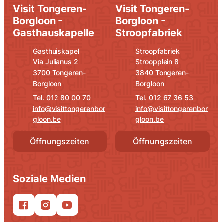
Visit Tongeren-
Visit Tongeren-
Borgloon -
Borgloon -
Gasthauskapelle
Stroopfabriek
Adresse
E-Mail
Adresse
E-Mail
Gasthuiskapel
Stroopfabriek
Via Julianus 2
Stroopplein 8
,
,
3700
Tongeren-
3840
Tongeren-
Borgloon
Borgloon
012 80 00 70
012 67 36 53
info
@
visittongerenbor
info
@
visittongerenbor
gloon.be
gloon.be
Öffnungszeiten
Öffnungszeiten
Soziale Medien
Facebook
Instagram
YouTube