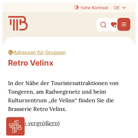
zum Inhalt
hohe Kontrast
DE
Website
Men
Suche ein-/
Meine Inter
Adressen für Gruppen
Retro Velinx
In der Nähe der Touristenattraktionen von
Tongeren, am Radwegenetz und beim
Kulturzentrum „de Velinx“ finden Sie die
Brasserie Retro Velinx.