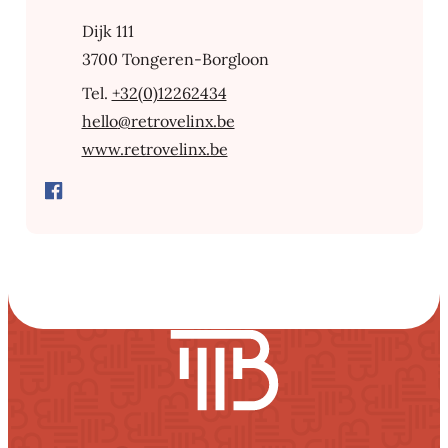
Adresse
Dijk 111
,
3700
Tongeren-Borgloon
+32(0)12262434
E-Mail
hello
@
retrovelinx.be
Webseite
www.retrovelinx.be
Facebook
Retro Velinx