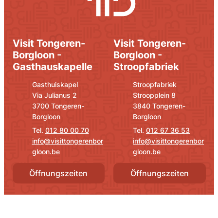
Visit Tongeren-
Visit Tongeren-
Borgloon -
Borgloon -
Gasthauskapelle
Stroopfabriek
Adresse
E-Mail
Adresse
E-Mail
Gasthuiskapel
Stroopfabriek
Via Julianus 2
Stroopplein 8
,
,
3700
Tongeren-
3840
Tongeren-
Borgloon
Borgloon
012 80 00 70
012 67 36 53
info
@
visittongerenbor
info
@
visittongerenbor
gloon.be
gloon.be
Öffnungszeiten
Öffnungszeiten
Soziale Medien