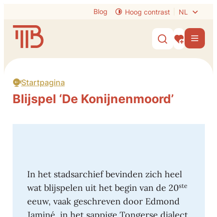
Naar inhoud
Blog
Hoog contrast
NL
Visit Tongeren-Borgloon
Men
Zoek tonen /
Mijn interes
Startpagina
Blijspel ‘De Konijnenmoord’
In het stadsarchief bevinden zich heel
ste
wat blijspelen uit het begin van de 20
eeuw, vaak geschreven door Edmond
Jaminé, in het sappige Tongerse dialect.