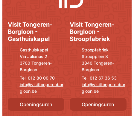
Visit Tongeren-
Visit Tongeren-
Borgloon -
Borgloon -
Gasthuiskapel
Stroopfabriek
Adres
E-mail
Adres
E-mail
Gasthuiskapel
Stroopfabriek
Via Julianus 2
Stroopplein 8
,
,
3700
Tongeren-
3840
Tongeren-
Borgloon
Borgloon
012 80 00 70
012 67 36 53
info
@
visittongerenbor
info
@
visittongerenbor
gloon.be
gloon.be
Openingsuren
Openingsuren
Snel naar
Social Media