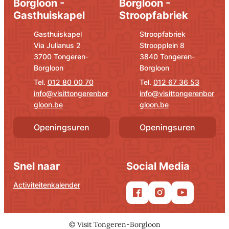
Borgloon -
Borgloon -
Gasthuiskapel
Stroopfabriek
Adres
E-mail
Adres
E-mail
Gasthuiskapel
Stroopfabriek
Via Julianus 2
Stroopplein 8
,
,
3700
Tongeren-
3840
Tongeren-
Borgloon
Borgloon
012 80 00 70
012 67 36 53
info
@
visittongerenbor
info
@
visittongerenbor
gloon.be
gloon.be
Openingsuren
Openingsuren
Snel naar
Social Media
Activiteitenkalender
Facebook
Instagram
YouTube
©
Visit Tongeren-Borgloon