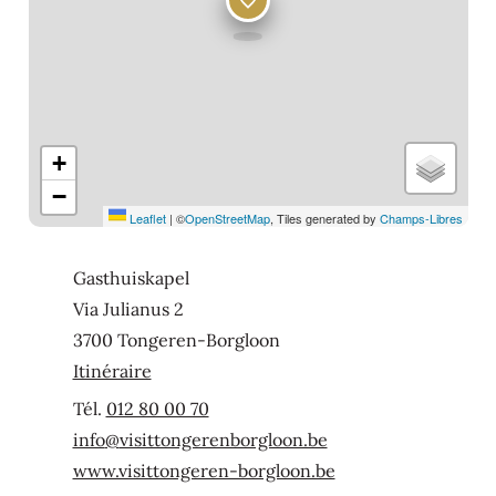
+
−
Leaflet
|
©
OpenStreetMap
, Tiles generated by
Champs-Libres
Adresse
Gasthuiskapel
Via Julianus 2
,
3700
Tongeren-Borgloon
Itinéraire
012 80 00 70
E-mail
info
@
visittongerenborgloon.be
Site Web
www.visittongeren-borgloon.be