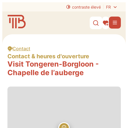
Au contenu
contraste élevé
FR
Website
Men
Afficher/mas
Mes intérêt
Contact
Contact & heures d'ouverture
Visit Tongeren-Borgloon -
Chapelle de l’auberge
Contact