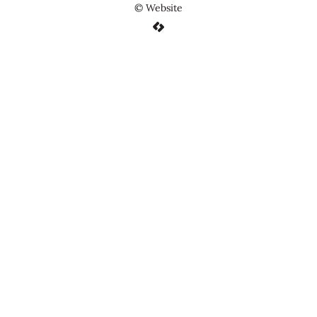
©
Website
LCP nv 2026 ©