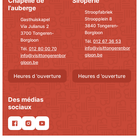
Chapelle de
Siroperie
l’auberge
Adresse
E-mail
Stroopfabriek
Stroopplein 8
Adresse
E-mail
Gasthuiskapel
,
3840
Tongeren-
Via Julianus 2
Borgloon
,
3700
Tongeren-
Borgloon
012 67 36 53
info
@
visittongerenbor
012 80 00 70
gloon.be
info
@
visittongerenbor
gloon.be
Heures d 'ouverture
Heures d 'ouverture
Des médias
sociaux
Facebook
Instagram
YouTube