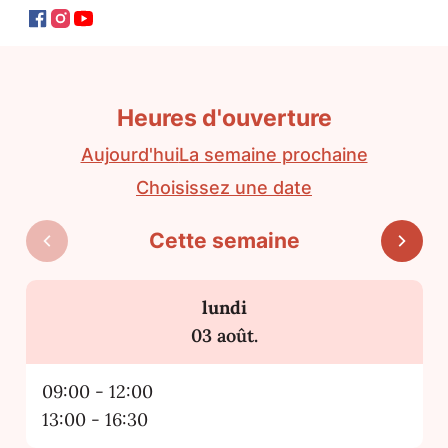
Facebook
Instagram
YouTube
Visit Tongeren-Borgloon - Chapelle de l’auber
Visit Tongeren-Borgloon - Chapelle de l’au
Visit Tongeren-Borgloon - Chapelle de l’
Heures d'ouverture
Aujourd'hui
La semaine prochaine
Choisissez une date
Cette semaine
Voir les heures d'ouverture de la semaine pr
Voir 
lundi
2026
03 août.
09:00
-
12:00
13:00
-
16:30