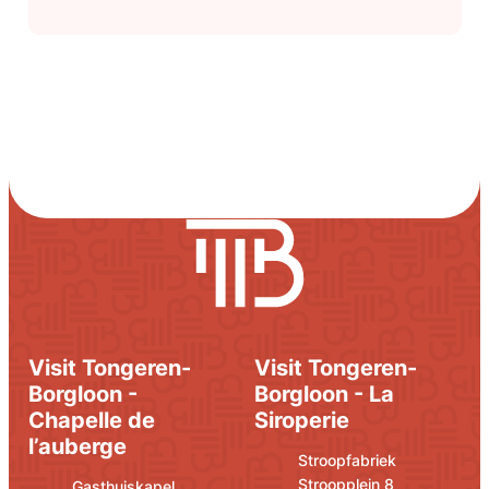
Facebook
Ben's Café
Visit Tongeren-
Visit Tongeren-
Borgloon -
Borgloon - La
Chapelle de
Siroperie
l’auberge
Adresse
E-mail
Stroopfabriek
Stroopplein 8
Adresse
E-mail
Gasthuiskapel