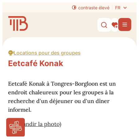
Au contenu
contraste élevé
FR
Website
Men
Afficher/mas
Mes intérêt
Locations pour des groupes
Eetcafé Konak
Eetcafé Konak à Tongres-Borgloon est un
endroit chaleureux pour les groupes à la
recherche d'un déjeuner ou d'un dîner
informel.