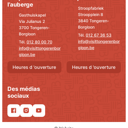
l’auberge
Adresse
E-mail
Stroopfabriek
Stroopplein 8
Adresse
E-mail
Gasthuiskapel
,
3840
Tongeren-
Via Julianus 2
Borgloon
,
3700
Tongeren-
Borgloon
012 67 36 53
info
@
visittongerenbor
012 80 00 70
gloon.be
info
@
visittongerenbor
gloon.be
Heures d 'ouverture
Heures d 'ouverture
Des médias
sociaux
Facebook
Instagram
YouTube