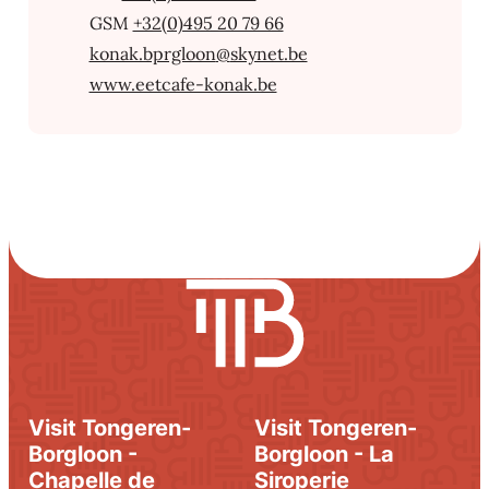
+32(0)495 20 79 66
E-mail
konak.bprgloon
@
skynet.be
Site Web
www.eetcafe-konak.be
Visit Tongeren-
Visit Tongeren-
Borgloon -
Borgloon - La
Chapelle de
Siroperie