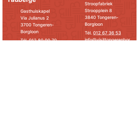
Adresse
E-mail
Stroopfabriek
Stroopplein 8
Adresse
E-mail
Gasthuiskapel
,
3840
Tongeren-
Via Julianus 2
Borgloon
,
3700
Tongeren-
Borgloon
012 67 36 53
info
@
visittongerenbor
012 80 00 70
gloon.be
info
@
visittongerenbor
gloon.be
Heures d 'ouverture
Heures d 'ouverture
Des médias
sociaux
Facebook
Instagram
YouTube
©
Website