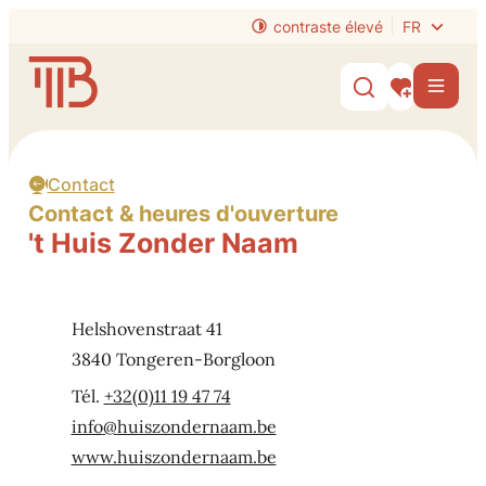
Au contenu
contraste élevé
FR
Website
Men
Afficher/mas
Mes intérêt
Contact
Contact & heures d'ouverture
't Huis Zonder Naam
Contact
Adresse
Helshovenstraat 41
,
3840
Tongeren-Borgloon
+32(0)11 19 47 74
E-mail
info
@
huiszondernaam.be
Site Web
www.huiszondernaam.be