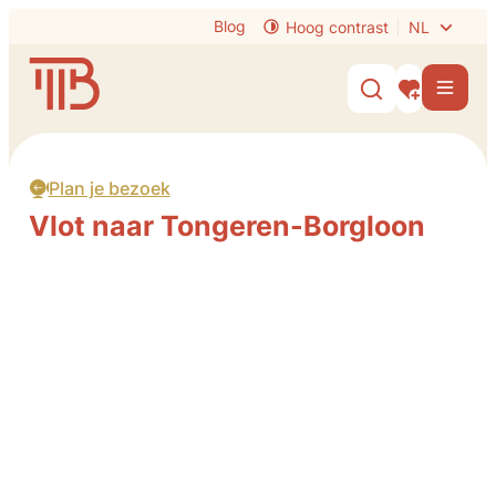
Naar inhoud
Blog
Hoog contrast
NL
Visit Tongeren-Borgloon
Men
Zoek tonen /
Mijn interes
Plan je bezoek
Vlot naar Tongeren-Borgloon
Parkeren