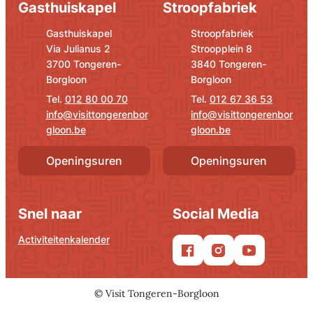
Gasthuiskapel
Stroopfabriek
Adres
E-mail
Adres
E-mail
Gasthuiskapel
Stroopfabriek
Via Julianus 2
Stroopplein 8
,
,
3700
Tongeren-
3840
Tongeren-
Borgloon
Borgloon
012 80 00 70
012 67 36 53
info
@
visittongerenbor
info
@
visittongerenbor
gloon.be
gloon.be
Openingsuren
Openingsuren
Snel naar
Social Media
Activiteitenkalender
Facebook
Instagram
YouTube
©
Visit Tongeren-Borgloon