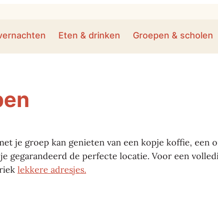
vernachten
Eten & drinken
Groepen & scholen
pen
et je groep kan genieten van een kopje koffie, een on
je gegarandeerd de perfecte locatie. Voor een volledi
briek
lekkere adresjes.
't Johannietershuys