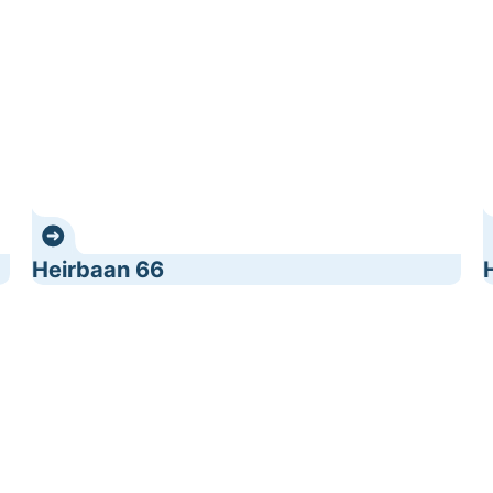
Heirbaan 66
Restaurant Nyde
R