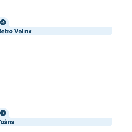
Retro Velinx
Toàns
Toàns