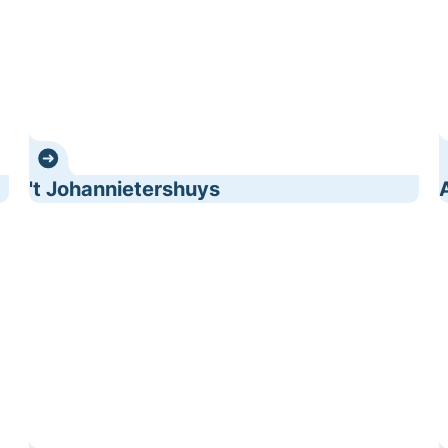
't Johannietershuys
Bar Boulevaer
B