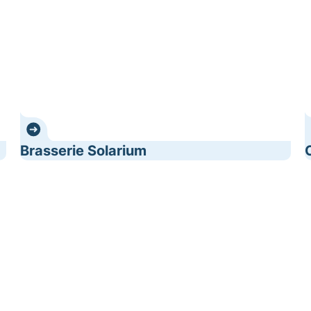
Brasserie Solarium
De Casque/Majestic
D