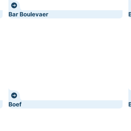
Bar Boulevaer
Boef
B
Boef
Brasserie Solarium
C