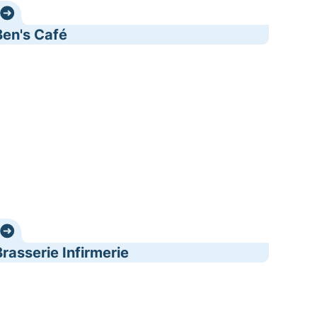
Ben's Café
rasserie Infirmerie
Brasserie Infirmerie
afé 't Poorthuis