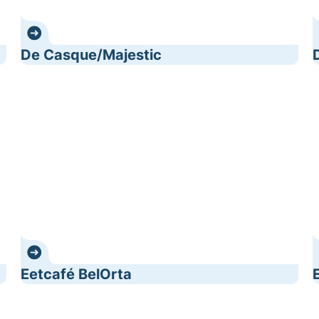
De Casque/Majestic
Eetcafé BelOrta
E
Eetcafé BelOrta
Heirbaan 66
H