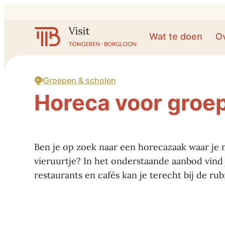
Naar inhoud
Visit Tongeren-Borgloon
Wat te doen
O
Groepen & scholen
Horeca voor groe
Ben je op zoek naar een horecazaak waar je m
vieruurtje? In het onderstaande aanbod vind 
restaurants en cafés kan je terecht bij de ru
't Huis Zonder Naam