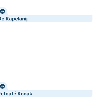
De Kapelanij
etcafé Konak
Eetcafé Konak
otel-Restaurant Ambiotel