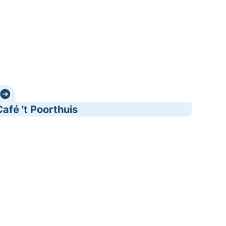
Café 't Poorthuis
e Kapelanij