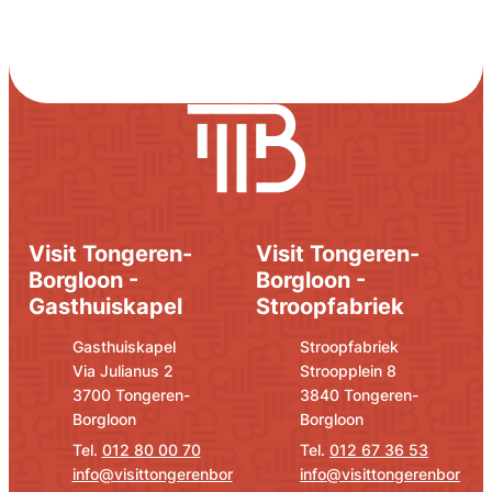
Visit Tongeren-
Visit Tongeren-
Borgloon -
Borgloon -
Gasthuiskapel
Stroopfabriek
Adres
E-mail
Adres
E-mail
Gasthuiskapel
Stroopfabriek
Via Julianus 2
Stroopplein 8
,
,
3700
Tongeren-
3840
Tongeren-
Borgloon
Borgloon
012 80 00 70
012 67 36 53
info
@
visittongerenbor
info
@
visittongerenbor